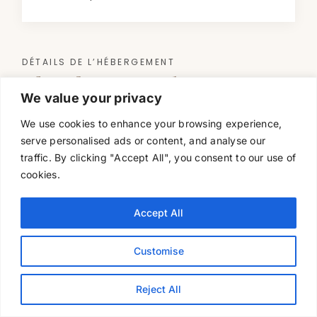
DÉTAILS DE L’HÉBERGEMENT
Chambres
& Lodges
We value your privacy
10 chambres
We use cookies to enhance your browsing experience,
serve personalised ads or content, and analyse our
Douches intérieures et extérieures
traffic. By clicking "Accept All", you consent to our use of
Dans les chambres : mini-bar, cafetière,
cookies.
climatisation, ventilateur, moustiquaires, coffre-
fort, sèche-cheveux, téléphone,
Accept All
baoignoire,service de majordome
Le WiFi est disponible *Veuillez noter que la vitesse
de connexion est variable
Customise
L’électricité est fournie par le réseau 220 V, avec
des prises de courant britanniques.B15
Reject All
Préparez votre voyage
Spa